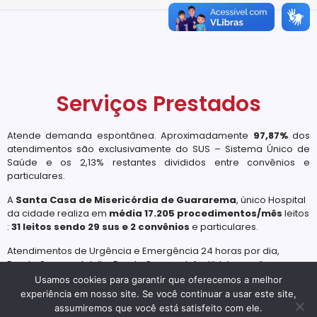
Serviços Prestados
Atende demanda espontânea. Aproximadamente
97,87%
dos
atendimentos são exclusivamente do SUS – Sistema Único de
Saúde e os 2,13% restantes divididos entre convênios e
particulares.
A
Santa Casa de Misericórdia de Guararema
, único Hospital
da cidade realiza em
média 17.205 procedimentos/mês
leitos
:
31 leitos sendo 29 sus e 2 convênios
e particulares.
Atendimentos de Urgência e Emergência 24 horas por dia,
Pronto Socorro Adulto, Pronto Socorro Infantil, Internação,
Pediatria, Ginecologia Obstetrícia, Anestesia e Radiologia.
Usamos cookies para garantir que oferecemos a melhor
experiência em nosso site. Se você continuar a usar este site,
assumiremos que você está satisfeito com ele.